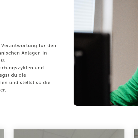
m
Verantwortung für den
hnischen Anlagen in
st
artungszyklen und
egst du die
n und stellst so die
er.