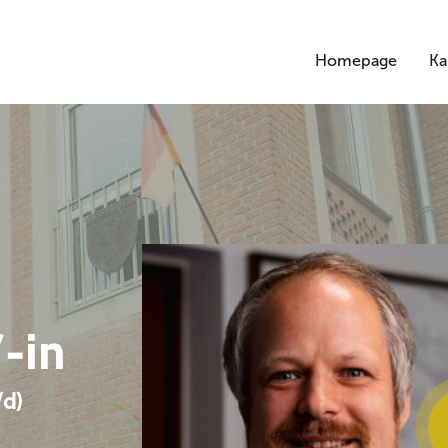
Homepage
Ka
-in
d)