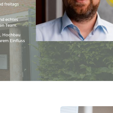
d freitags
und echtes
len Team.
u, Hochbau
rem Einfluss