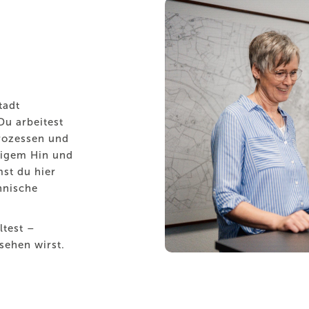
tadt
Du arbeitest
Prozessen und
digem Hin und
st du hier
hnische
ltest –
ehen wirst.